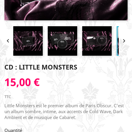


CD : LITTLE MONSTERS
15,00 €
TTC
Little Monsters est le premier album de Paris Obscur. C'est
un album sombre, intime, aux accents de Cold Wave, Dark
Ambient et de musique de Cabaret.
Quantité