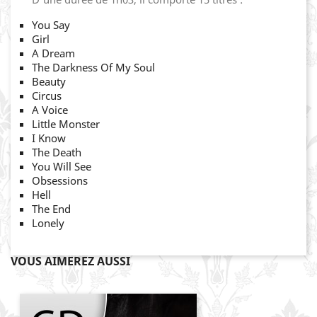
You Say
Girl
A Dream
The Darkness Of My Soul
Beauty
Circus
A Voice
Little Monster
I Know
The Death
You Will See
Obsessions
Hell
The End
Lonely
VOUS AIMEREZ AUSSI