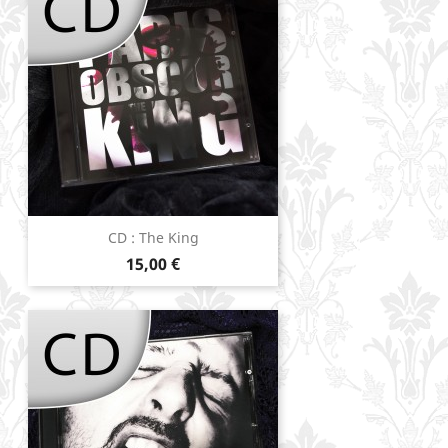
CD : The King
Prix
15,00 €